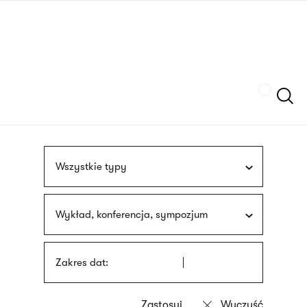
Przejdź
języka
do
migowego
treści
Szukaj
Wszystkie typy
Wykład, konferencja, sympozjum
Zakres dat: