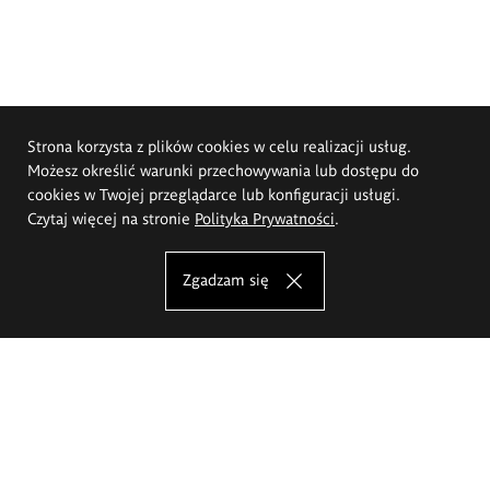
Strona korzysta z plików cookies w celu realizacji usług.
Możesz określić warunki przechowywania lub dostępu do
cookies w Twojej przeglądarce lub konfiguracji usługi.
Czytaj więcej na stronie
Polityka Prywatności
.
Zgadzam się
Akademia Sztuk Pięknych im.
Eugeniusza Gepperta we Wrocławiu