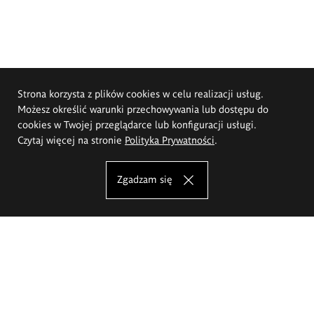
Strona korzysta z plików cookies w celu realizacji usług.
Możesz określić warunki przechowywania lub dostępu do
cookies w Twojej przeglądarce lub konfiguracji usługi.
Czytaj więcej na stronie
Polityka Prywatności
.
Zgadzam się
Akademia Sztuk Pięknych im.
Eugeniusza Gepperta we Wrocławiu