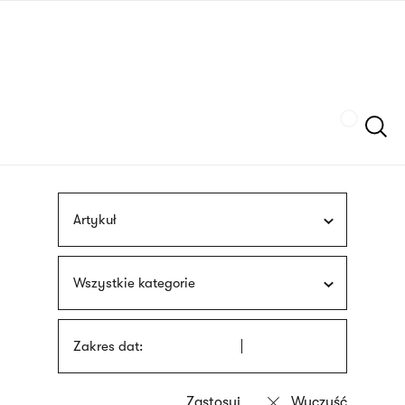
Przejdź
języka
do
migowego
treści
Szukaj
Artykuł
Wszystkie kategorie
Zakres dat: