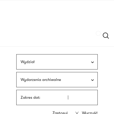
Przejdź
języka
do
migowego
treści
Szukaj
Wydział
Wydarzenia archiwalne
Zakres dat: