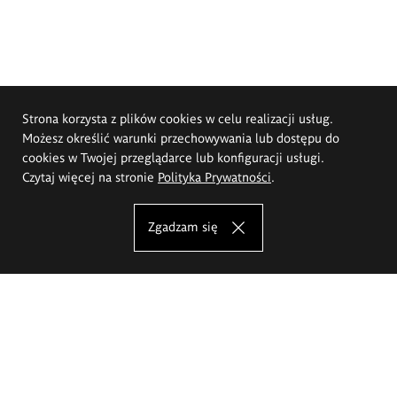
Strona korzysta z plików cookies w celu realizacji usług.
Możesz określić warunki przechowywania lub dostępu do
cookies w Twojej przeglądarce lub konfiguracji usługi.
Czytaj więcej na stronie
Polityka Prywatności
.
Zgadzam się
Akademia Sztuk Pięknych im.
Eugeniusza Gepperta we Wrocławiu