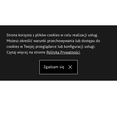
Strona korzysta z plików cookies w celu realizacji usług.
Możesz określić warunki przechowywania lub dostępu do
cookies w Twojej przeglądarce lub konfiguracji usługi.
Czytaj więcej na stronie
Polityka Prywatności
.
Zgadzam się
Akademia Sztuk Pięknych im.
Eugeniusza Gepperta we Wrocławiu