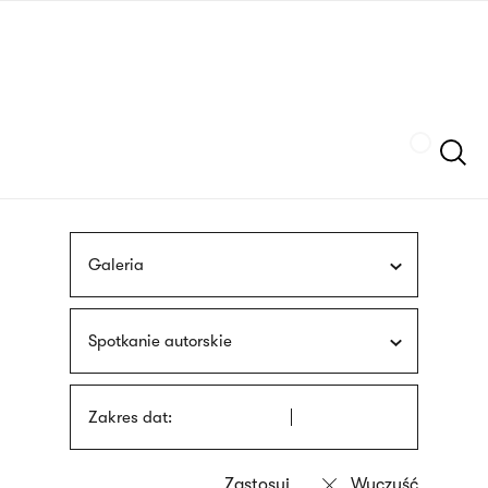
Przejdź
języka
do
migowego
treści
Szukaj
Galeria
Spotkanie autorskie
Zakres dat: