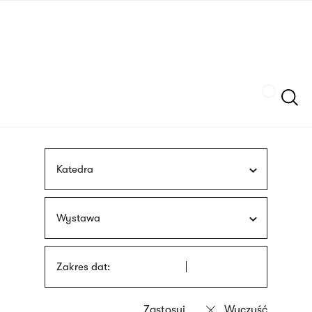
Przejdź
języka
do
migowego
treści
Szukaj
Katedra
Wystawa
Zakres dat: