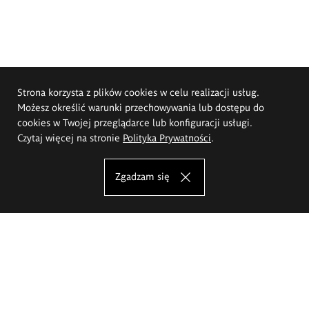
Strona korzysta z plików cookies w celu realizacji usług.
Możesz określić warunki przechowywania lub dostępu do
cookies w Twojej przeglądarce lub konfiguracji usługi.
Czytaj więcej na stronie
Polityka Prywatności
.
Zgadzam się
Akademia Sztuk Pięknych im.
Eugeniusza Gepperta we Wrocławiu