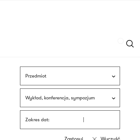
Przejdź
języka
do
migowego
treści
Szukaj
Przedmiot
Wykład, konferencja, sympozjum
Zakres dat: