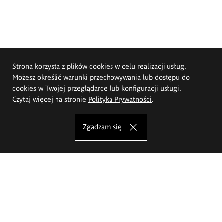
Strona korzysta z plików cookies w celu realizacji usług.
Możesz określić warunki przechowywania lub dostępu do
cookies w Twojej przeglądarce lub konfiguracji usługi.
Czytaj więcej na stronie
Polityka Prywatności
.
Zgadzam się
Akademia Sztuk Pięknych im.
Eugeniusza Gepperta we Wrocławiu