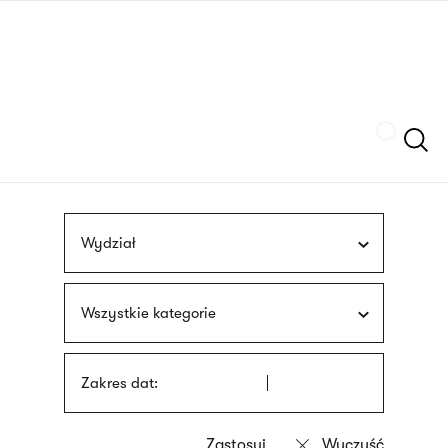
Przejdź
języka
do
migowego
treści
Szukaj
Wydział
Wszystkie kategorie
Zakres dat: