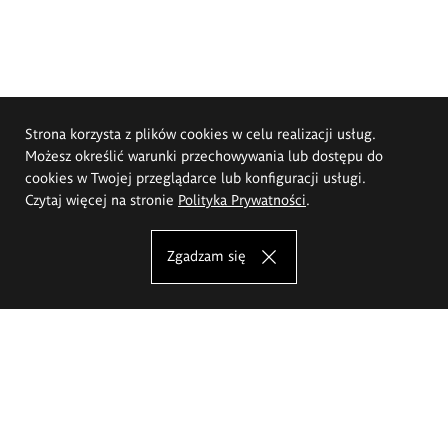
Strona korzysta z plików cookies w celu realizacji usług.
Możesz określić warunki przechowywania lub dostępu do
cookies w Twojej przeglądarce lub konfiguracji usługi.
Czytaj więcej na stronie
Polityka Prywatności
.
Zgadzam się
Akademia Sztuk Pięknych im.
Eugeniusza Gepperta we Wrocławiu