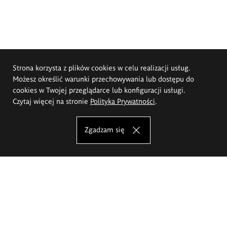
Strona korzysta z plików cookies w celu realizacji usług.
Możesz określić warunki przechowywania lub dostępu do
cookies w Twojej przeglądarce lub konfiguracji usługi.
Czytaj więcej na stronie
Polityka Prywatności
.
Zgadzam się
Akademia Sztuk Pięknych im.
Eugeniusza Gepperta we Wrocławiu