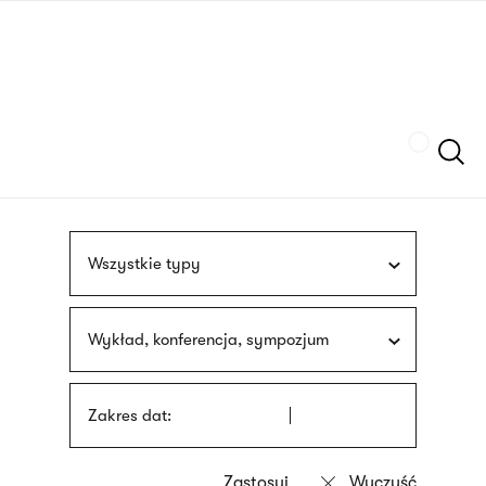
Przejdź
języka
do
migowego
treści
Szukaj
Wszystkie typy
Wykład, konferencja, sympozjum
Zakres dat: