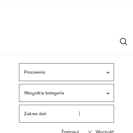
Przejdź
języka
do
migowego
treści
Szukaj
Pracownia
Wszystkie kategorie
Zakres dat: