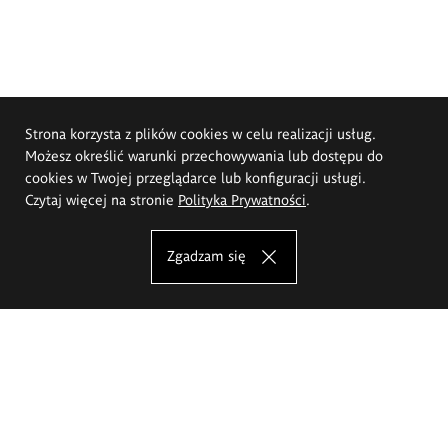
Strona korzysta z plików cookies w celu realizacji usług.
Możesz określić warunki przechowywania lub dostępu do
cookies w Twojej przeglądarce lub konfiguracji usługi.
Czytaj więcej na stronie
Polityka Prywatności
.
Zgadzam się
Akademia Sztuk Pięknych im.
Eugeniusza Gepperta we Wrocławiu