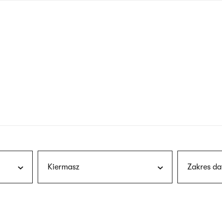
nagłówku
wersja
polska
Kiermasz
Zakres da