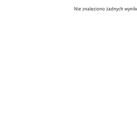
Wyniki
Nie znaleziono żadnych wynik
wyszukiwania