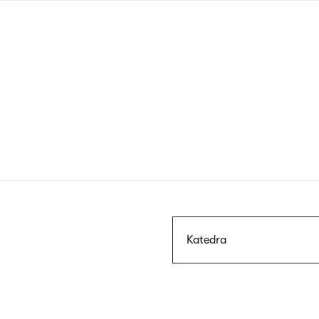
Przejdź
do
treści
Szukaj
Katedra