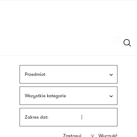
Przejdź
języka
do
migowego
treści
Szukaj
Przedmiot
Wszystkie kategorie
Zakres dat: