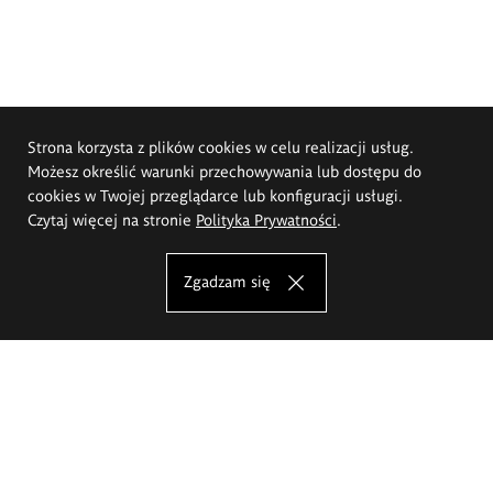
Strona korzysta z plików cookies w celu realizacji usług.
Możesz określić warunki przechowywania lub dostępu do
cookies w Twojej przeglądarce lub konfiguracji usługi.
Czytaj więcej na stronie
Polityka Prywatności
.
Zgadzam się
Akademia Sztuk Pięknych im.
Eugeniusza Gepperta we Wrocławiu