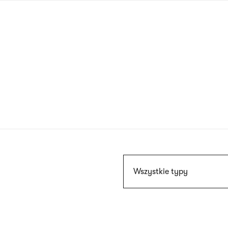
Przejdź
do
treści
Szukaj
Wszystkie typy