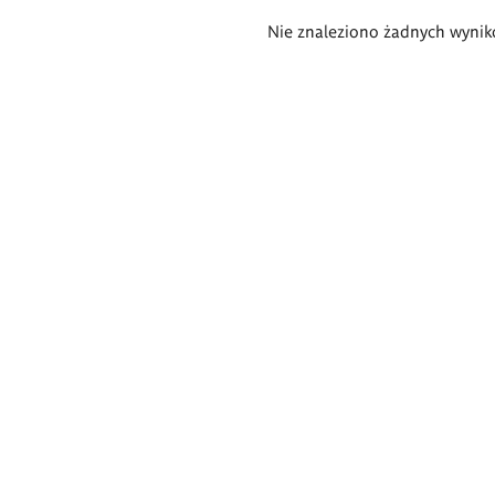
Wyniki
Nie znaleziono żadnych wynik
wyszukiwania