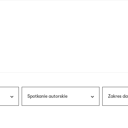
nagłówku
wersja
polska
Spotkanie autorskie
Zakres da