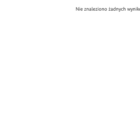
Wyniki
Nie znaleziono żadnych wynik
wyszukiwania