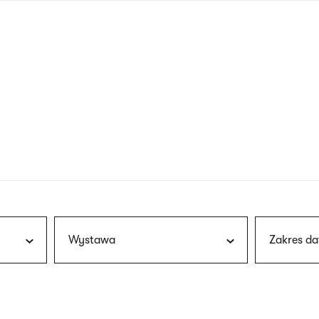
nagłówku
wersja
polska
Wystawa
Zakres da