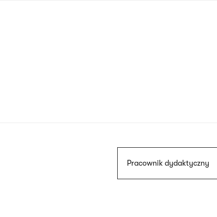
Przejdź
do
treści
Szukaj
Pracownik dydaktyczny