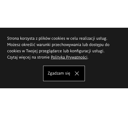
Strona korzysta z plików cookies w celu realizacji usług.
Możesz określić warunki przechowywania lub dostępu do
cookies w Twojej przeglądarce lub konfiguracji usługi.
Czytaj więcej na stronie
Polityka Prywatności
.
Zgadzam się
Akademia Sztuk Pięknych im.
Eugeniusza Gepperta we Wrocławiu