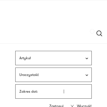
Przejdź
języka
do
migowego
treści
Szukaj
Artykuł
Uroczystość
Zakres dat: