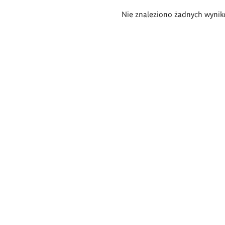
Wyniki
Nie znaleziono żadnych wynik
wyszukiwania