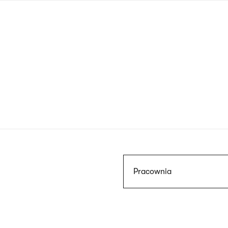
Przejdź
do
treści
Szukaj
Pracownia