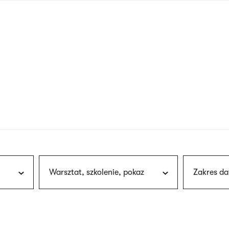
nagłówku
wersja
polska
Warsztat, szkolenie, pokaz
Zakres da