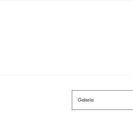
Przejdź
do
treści
Szukaj
Galeria