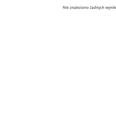
Wyniki
Nie znaleziono żadnych wynik
wyszukiwania