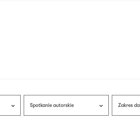
nagłówku
wersja
polska
Spotkanie autorskie
Zakres da