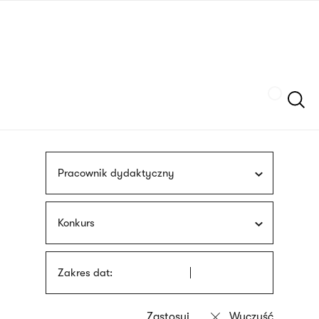
Przejdź
języka
do
migowego
treści
Szukaj
Pracownik dydaktyczny
Konkurs
Zakres dat: