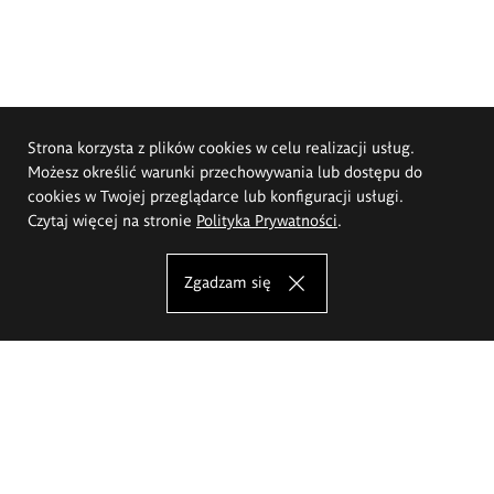
Strona korzysta z plików cookies w celu realizacji usług.
Możesz określić warunki przechowywania lub dostępu do
cookies w Twojej przeglądarce lub konfiguracji usługi.
Czytaj więcej na stronie
Polityka Prywatności
.
Zgadzam się
Akademia Sztuk Pięknych im.
Eugeniusza Gepperta we Wrocławiu