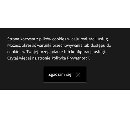
Strona korzysta z plików cookies w celu realizacji usług.
Możesz określić warunki przechowywania lub dostępu do
cookies w Twojej przeglądarce lub konfiguracji usługi.
Czytaj więcej na stronie
Polityka Prywatności
.
Zgadzam się
Akademia Sztuk Pięknych im.
Eugeniusza Gepperta we Wrocławiu