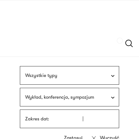
Przejdź
języka
do
migowego
treści
Szukaj
Wszystkie typy
Wykład, konferencja, sympozjum
Zakres dat: