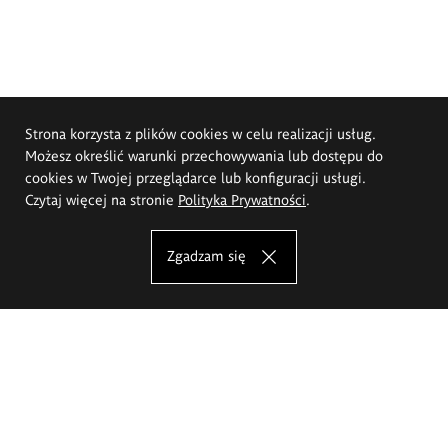
Strona korzysta z plików cookies w celu realizacji usług.
Możesz określić warunki przechowywania lub dostępu do
cookies w Twojej przeglądarce lub konfiguracji usługi.
Czytaj więcej na stronie
Polityka Prywatności
.
Zgadzam się
Akademia Sztuk Pięknych im.
Eugeniusza Gepperta we Wrocławiu