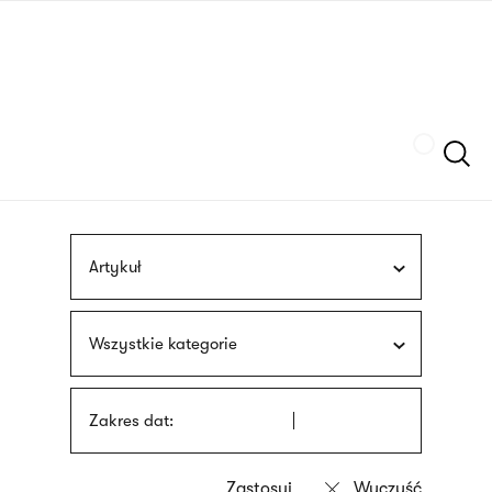
Przejdź
języka
do
migowego
treści
Szukaj
Artykuł
Wszystkie kategorie
Zakres dat: