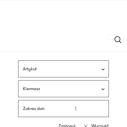
Przejdź
języka
do
migowego
treści
Szukaj
Artykuł
Kiermasz
Zakres dat: