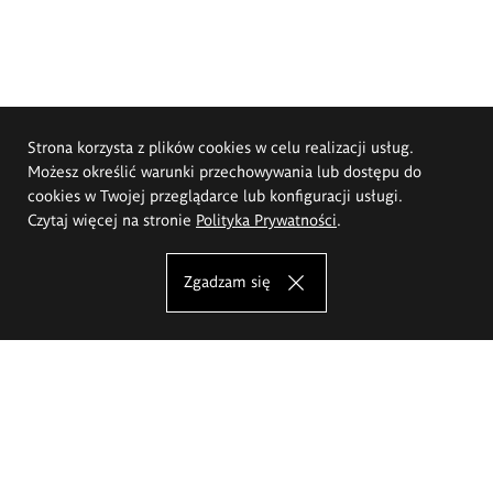
Strona korzysta z plików cookies w celu realizacji usług.
Możesz określić warunki przechowywania lub dostępu do
cookies w Twojej przeglądarce lub konfiguracji usługi.
Czytaj więcej na stronie
Polityka Prywatności
.
Zgadzam się
Akademia Sztuk Pięknych im.
Eugeniusza Gepperta we Wrocławiu