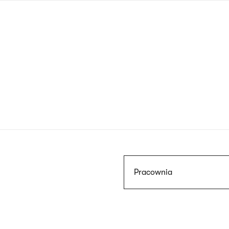
Przejdź
do
treści
Szukaj
Pracownia