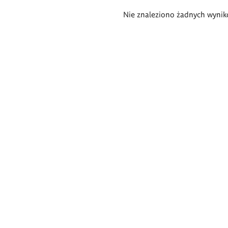
Wyniki
Nie znaleziono żadnych wynik
wyszukiwania