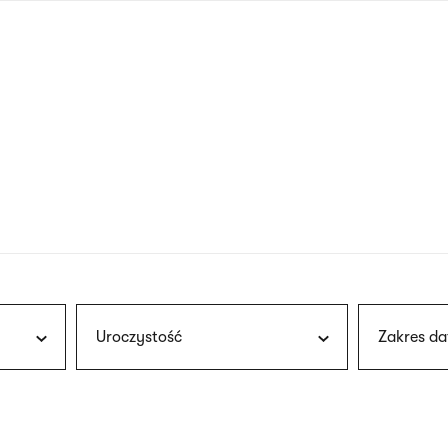
nagłówku
wersja
polska
Uroczystość
Zakres da