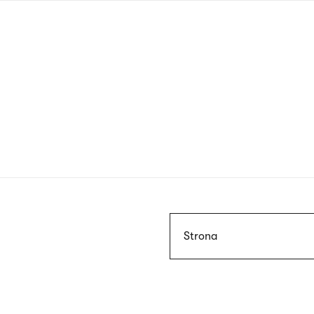
Przejdź
do
treści
Szukaj
Strona