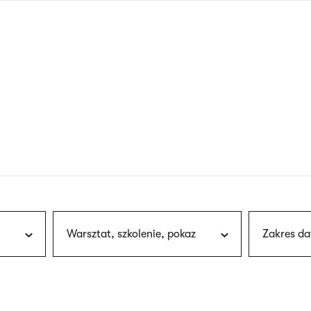
nagłówku
wersja
polska
Warsztat, szkolenie, pokaz
Zakres da