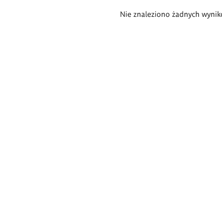
Wyniki
Nie znaleziono żadnych wynik
wyszukiwania