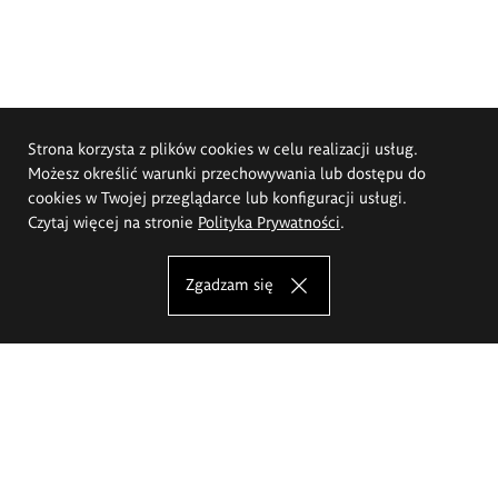
Strona korzysta z plików cookies w celu realizacji usług.
Możesz określić warunki przechowywania lub dostępu do
cookies w Twojej przeglądarce lub konfiguracji usługi.
Czytaj więcej na stronie
Polityka Prywatności
.
Zgadzam się
Akademia Sztuk Pięknych im.
Eugeniusza Gepperta we Wrocławiu