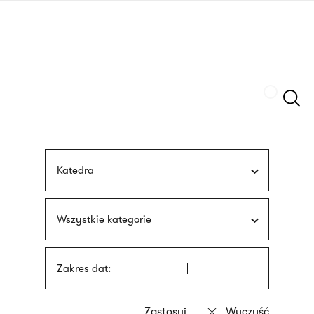
Przejdź
języka
do
migowego
treści
Szukaj
Katedra
Wszystkie kategorie
Zakres dat: