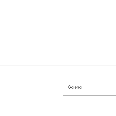
Przejdź
do
treści
Szukaj
Galeria