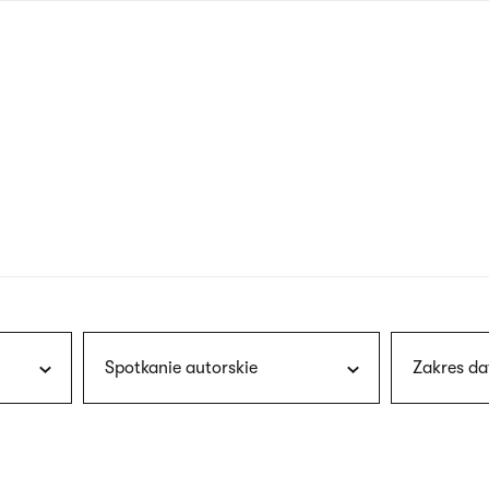
nagłówku
wersja
polska
Spotkanie autorskie
Zakres da