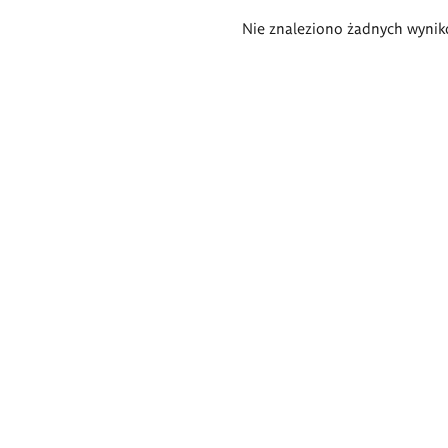
Wyniki
Nie znaleziono żadnych wynik
wyszukiwania