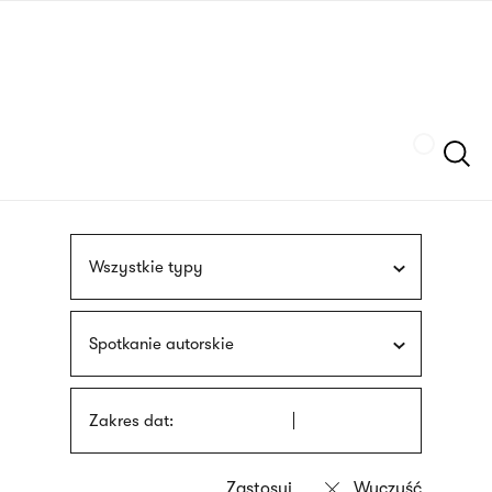
Przejdź
języka
do
migowego
treści
Szukaj
Wszystkie typy
Spotkanie autorskie
Zakres dat: