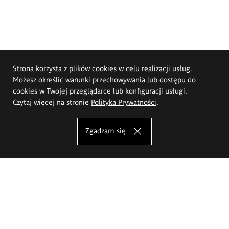
Strona korzysta z plików cookies w celu realizacji usług.
Możesz określić warunki przechowywania lub dostępu do
cookies w Twojej przeglądarce lub konfiguracji usługi.
Czytaj więcej na stronie
Polityka Prywatności
.
Zgadzam się
Akademia Sztuk Pięknych im.
Eugeniusza Gepperta we Wrocławiu