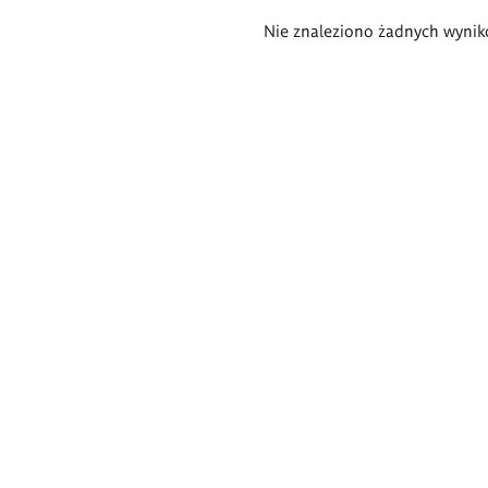
Wyniki
Nie znaleziono żadnych wynik
wyszukiwania