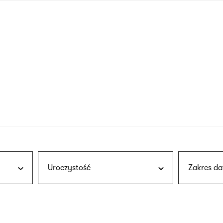
nagłówku
wersja
polska
Uroczystość
Zakres da