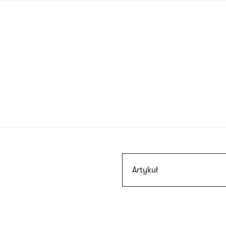
Przejdź
do
treści
Szukaj
Artykuł