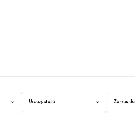
nagłówku
wersja
polska
Uroczystość
Zakres da