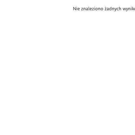
Wyniki
Nie znaleziono żadnych wynik
wyszukiwania