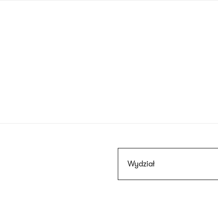
Przejdź
do
treści
Szukaj
Wydział