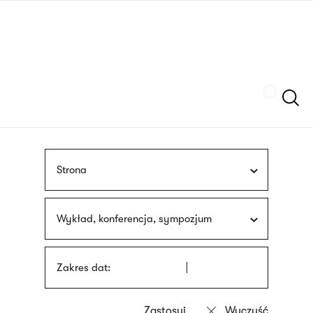
Przejdź
języka
do
migowego
treści
Szukaj
Strona
Wykład, konferencja, sympozjum
Zakres dat: