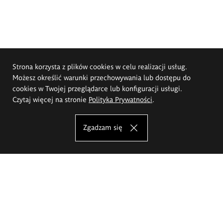
Strona korzysta z plików cookies w celu realizacji usług.
Możesz określić warunki przechowywania lub dostępu do
cookies w Twojej przeglądarce lub konfiguracji usługi.
Czytaj więcej na stronie
Polityka Prywatności
.
Zgadzam się
Akademia Sztuk Pięknych im.
Eugeniusza Gepperta we Wrocławiu