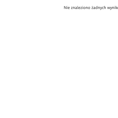
Wyniki
Nie znaleziono żadnych wynik
wyszukiwania