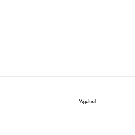
Przejdź
do
treści
Szukaj
Wydział