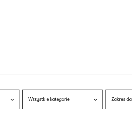
nagłówku
wersja
polska
Wszystkie kategorie
Zakres da