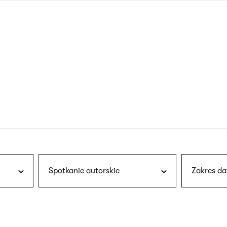
nagłówku
wersja
polska
Spotkanie autorskie
Zakres da