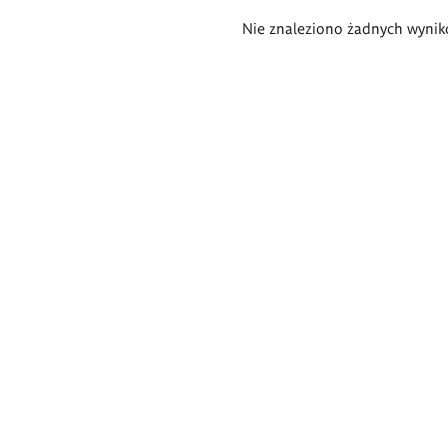
Wyniki
Nie znaleziono żadnych wynik
wyszukiwania