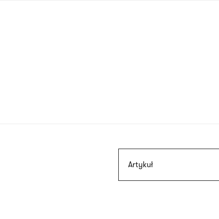
Przejdź
do
treści
Szukaj
Artykuł