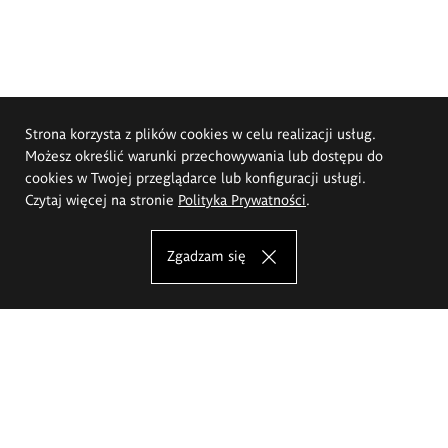
Strona korzysta z plików cookies w celu realizacji usług.
Możesz określić warunki przechowywania lub dostępu do
cookies w Twojej przeglądarce lub konfiguracji usługi.
Czytaj więcej na stronie
Polityka Prywatności
.
Zgadzam się
Akademia Sztuk Pięknych im.
Eugeniusza Gepperta we Wrocławiu