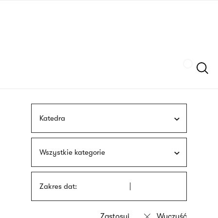
Przejdź
języka
do
migowego
treści
Szukaj
Katedra
Wszystkie kategorie
Zakres dat: