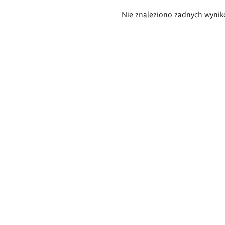
Wyniki
Nie znaleziono żadnych wynik
wyszukiwania