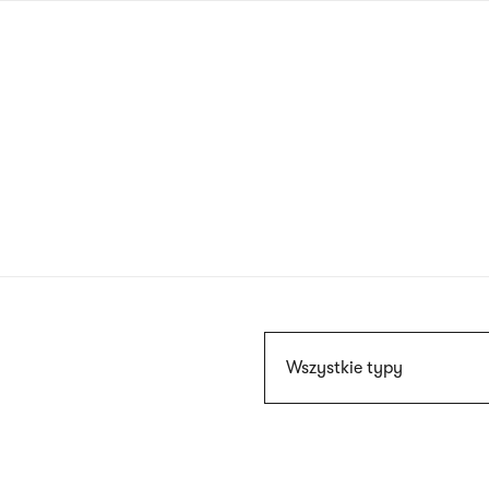
Przejdź
do
treści
Szukaj
Wszystkie typy