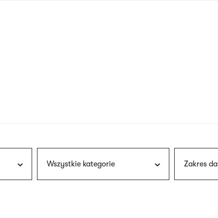
nagłówku
wersja
polska
Wszystkie kategorie
Zakres da