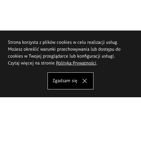
Strona korzysta z plików cookies w celu realizacji usług.
Możesz określić warunki przechowywania lub dostępu do
cookies w Twojej przeglądarce lub konfiguracji usługi.
Czytaj więcej na stronie
Polityka Prywatności
.
Zgadzam się
Akademia Sztuk Pięknych im.
Eugeniusza Gepperta we Wrocławiu