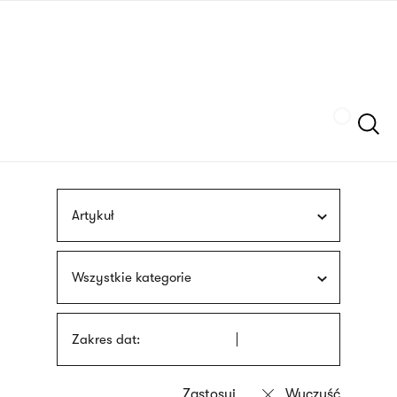
Przejdź
języka
do
migowego
treści
Szukaj
Artykuł
Wszystkie kategorie
Zakres dat: