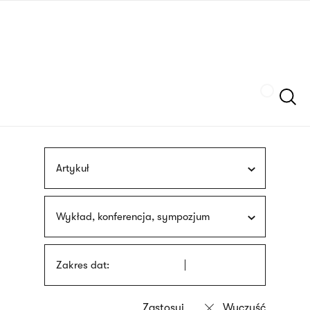
Przejdź
języka
do
migowego
treści
Szukaj
Artykuł
Wykład, konferencja, sympozjum
Zakres dat: