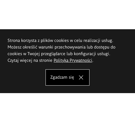
Strona korzysta z plików cookies w celu realizacji usług.
Możesz określić warunki przechowywania lub dostępu do
cookies w Twojej przeglądarce lub konfiguracji usługi.
Czytaj więcej na stronie
Polityka Prywatności
.
Zgadzam się
Akademia Sztuk Pięknych im.
Eugeniusza Gepperta we Wrocławiu