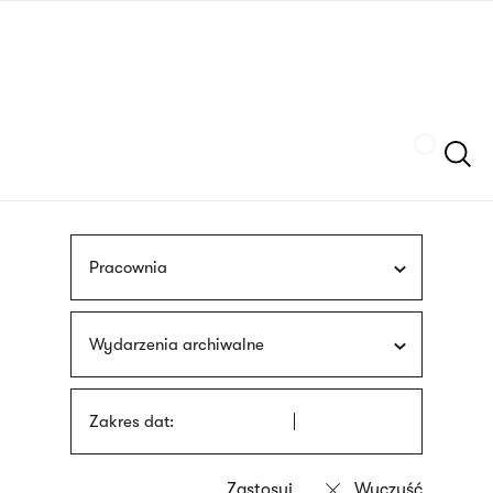
Przejdź
języka
do
migowego
treści
Szukaj
Pracownia
Wydarzenia archiwalne
Zakres dat: