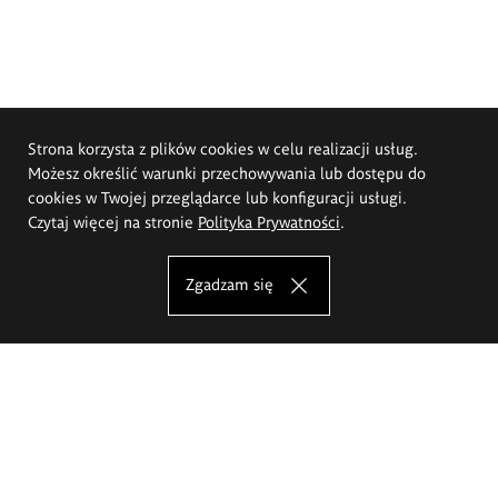
Strona korzysta z plików cookies w celu realizacji usług.
Możesz określić warunki przechowywania lub dostępu do
cookies w Twojej przeglądarce lub konfiguracji usługi.
Czytaj więcej na stronie
Polityka Prywatności
.
Zgadzam się
Akademia Sztuk Pięknych im.
Eugeniusza Gepperta we Wrocławiu