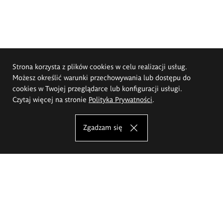
Strona korzysta z plików cookies w celu realizacji usług.
Możesz określić warunki przechowywania lub dostępu do
cookies w Twojej przeglądarce lub konfiguracji usługi.
Czytaj więcej na stronie
Polityka Prywatności
.
Zgadzam się
Akademia Sztuk Pięknych im.
Eugeniusza Gepperta we Wrocławiu