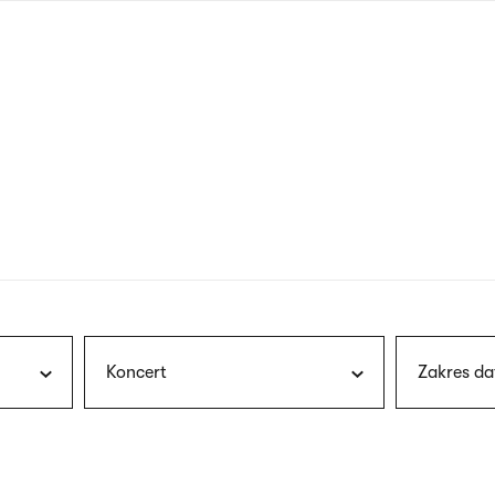
nagłówku
wersja
polska
Koncert
Zakres da