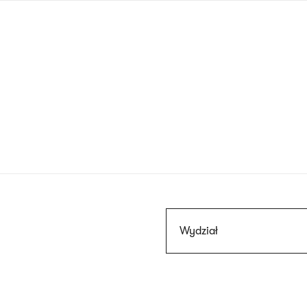
Przejdź
do
treści
Szukaj
Wydział