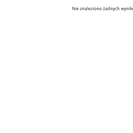
Wyniki
Nie znaleziono żadnych wynik
wyszukiwania