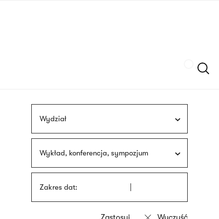
Przejdź
języka
do
migowego
treści
Szukaj
Wydział
Wykład, konferencja, sympozjum
Zakres dat: