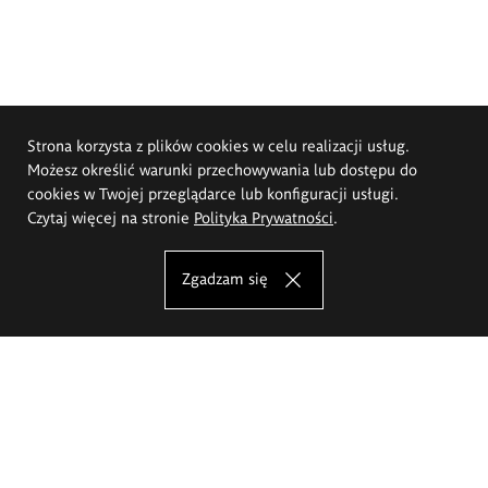
Strona korzysta z plików cookies w celu realizacji usług.
Możesz określić warunki przechowywania lub dostępu do
cookies w Twojej przeglądarce lub konfiguracji usługi.
Czytaj więcej na stronie
Polityka Prywatności
.
Zgadzam się
Akademia Sztuk Pięknych im.
Eugeniusza Gepperta we Wrocławiu