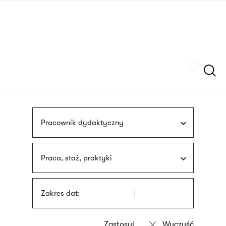
Przejdź
języka
do
migowego
treści
Szukaj
Pracownik dydaktyczny
Praca, staż, praktyki
Zakres dat: