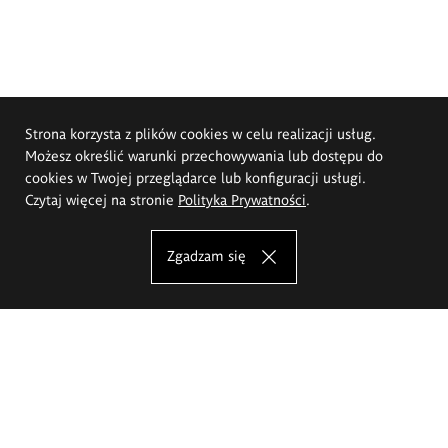
Strona korzysta z plików cookies w celu realizacji usług.
Możesz określić warunki przechowywania lub dostępu do
cookies w Twojej przeglądarce lub konfiguracji usługi.
Czytaj więcej na stronie
Polityka Prywatności
.
Zgadzam się
Akademia Sztuk Pięknych im.
Eugeniusza Gepperta we Wrocławiu