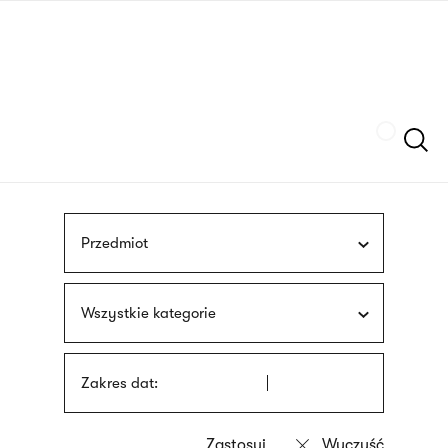
Przejdź
języka
do
migowego
treści
Szukaj
Przedmiot
Wszystkie kategorie
Zakres dat: