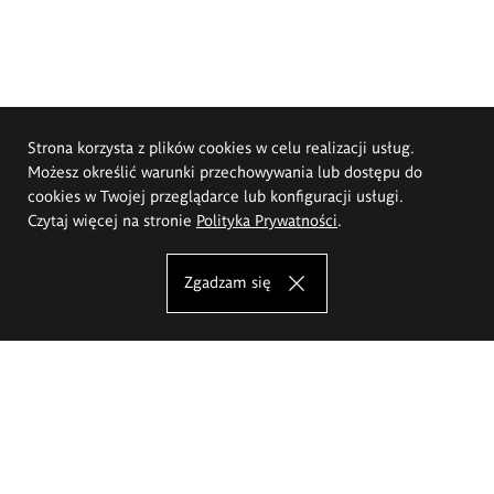
Strona korzysta z plików cookies w celu realizacji usług.
Możesz określić warunki przechowywania lub dostępu do
cookies w Twojej przeglądarce lub konfiguracji usługi.
Czytaj więcej na stronie
Polityka Prywatności
.
Zgadzam się
Akademia Sztuk Pięknych im.
Eugeniusza Gepperta we Wrocławiu