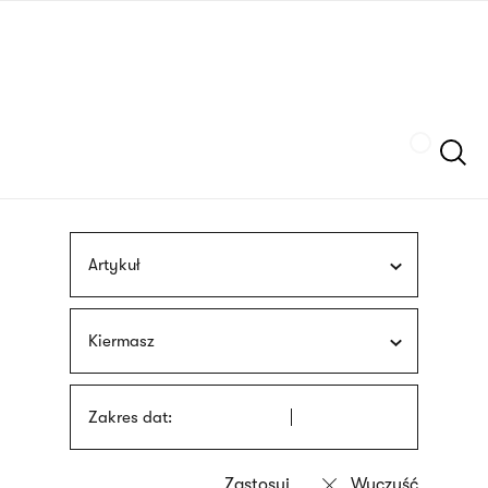
Przejdź
języka
do
migowego
treści
Szukaj
Artykuł
Kiermasz
Zakres dat: