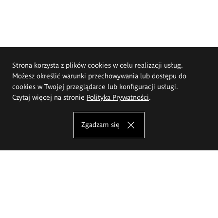
Strona korzysta z plików cookies w celu realizacji usług.
Możesz określić warunki przechowywania lub dostępu do
cookies w Twojej przeglądarce lub konfiguracji usługi.
Czytaj więcej na stronie
Polityka Prywatności
.
Zgadzam się
Akademia Sztuk Pięknych im.
Eugeniusza Gepperta we Wrocławiu