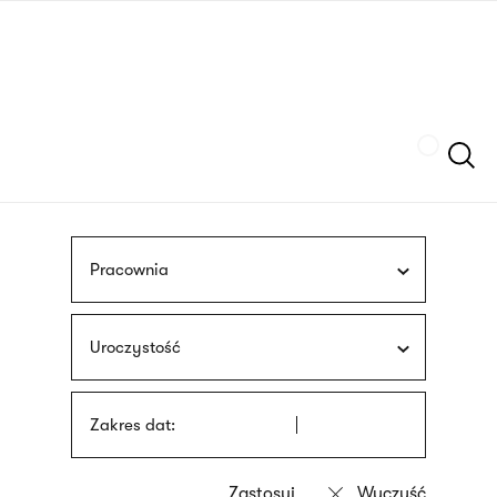
Przejdź
języka
do
migowego
treści
Szukaj
Pracownia
Uroczystość
Zakres dat: