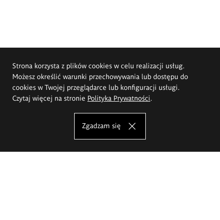
Strona korzysta z plików cookies w celu realizacji usług.
Możesz określić warunki przechowywania lub dostępu do
cookies w Twojej przeglądarce lub konfiguracji usługi.
Czytaj więcej na stronie
Polityka Prywatności
.
Zgadzam się
Akademia Sztuk Pięknych im.
Eugeniusza Gepperta we Wrocławiu