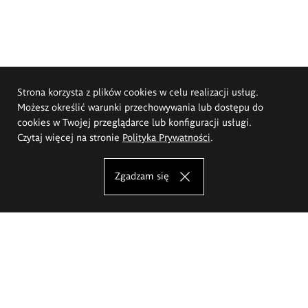
Strona korzysta z plików cookies w celu realizacji usług.
Możesz określić warunki przechowywania lub dostępu do
cookies w Twojej przeglądarce lub konfiguracji usługi.
Czytaj więcej na stronie
Polityka Prywatności
.
Zgadzam się
Akademia Sztuk Pięknych im.
Eugeniusza Gepperta we Wrocławiu