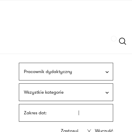
Przejdź
języka
do
migowego
treści
Szukaj
Pracownik dydaktyczny
Wszystkie kategorie
Zakres dat: