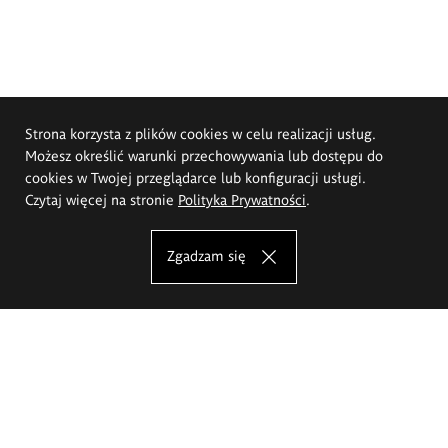
Strona korzysta z plików cookies w celu realizacji usług.
Możesz określić warunki przechowywania lub dostępu do
cookies w Twojej przeglądarce lub konfiguracji usługi.
Czytaj więcej na stronie
Polityka Prywatności
.
Zgadzam się
Akademia Sztuk Pięknych im.
Eugeniusza Gepperta we Wrocławiu