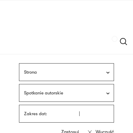
Przejdź
języka
do
migowego
treści
Szukaj
Strona
Spotkanie autorskie
Zakres dat: