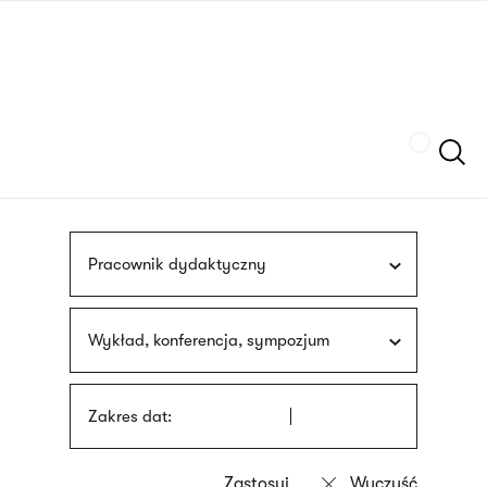
Przejdź
języka
do
migowego
treści
Szukaj
Pracownik dydaktyczny
Wykład, konferencja, sympozjum
Zakres dat: