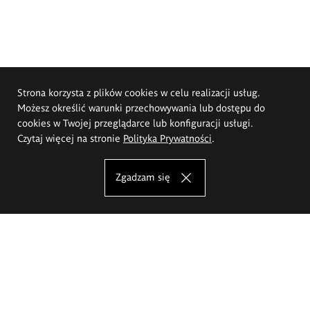
Strona korzysta z plików cookies w celu realizacji usług.
Możesz określić warunki przechowywania lub dostępu do
cookies w Twojej przeglądarce lub konfiguracji usługi.
Czytaj więcej na stronie
Polityka Prywatności
.
Zgadzam się
Akademia Sztuk Pięknych im.
Eugeniusza Gepperta we Wrocławiu