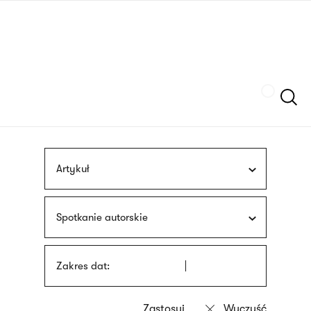
Przejdź
języka
do
migowego
treści
Szukaj
Artykuł
Spotkanie autorskie
Zakres dat: