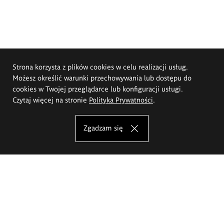
Strona korzysta z plików cookies w celu realizacji usług.
Możesz określić warunki przechowywania lub dostępu do
cookies w Twojej przeglądarce lub konfiguracji usługi.
Czytaj więcej na stronie
Polityka Prywatności
.
Zgadzam się
Akademia Sztuk Pięknych im.
Eugeniusza Gepperta we Wrocławiu