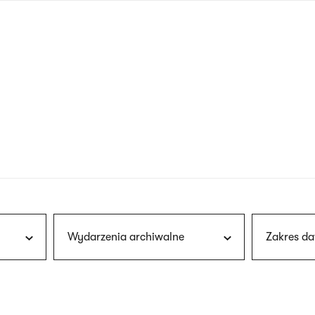
nagłówku
wersja
polska
Wydarzenia archiwalne
Zakres da