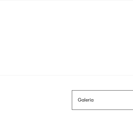
Przejdź
do
treści
Szukaj
Galeria