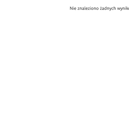
Wyniki
Nie znaleziono żadnych wynik
wyszukiwania