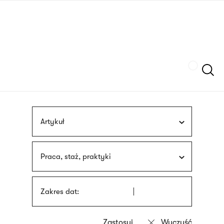
Przejdź
języka
do
migowego
treści
Szukaj
Artykuł
Praca, staż, praktyki
Zakres dat: