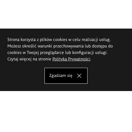
Strona korzysta z plików cookies w celu realizacji usług.
Możesz określić warunki przechowywania lub dostępu do
cookies w Twojej przeglądarce lub konfiguracji usługi.
Czytaj więcej na stronie
Polityka Prywatności
.
Zgadzam się
Akademia Sztuk Pięknych im.
Eugeniusza Gepperta we Wrocławiu