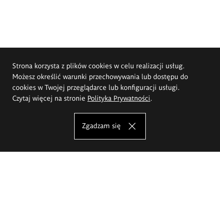
Strona korzysta z plików cookies w celu realizacji usług.
Możesz określić warunki przechowywania lub dostępu do
cookies w Twojej przeglądarce lub konfiguracji usługi.
Czytaj więcej na stronie
Polityka Prywatności
.
Zgadzam się
Akademia Sztuk Pięknych im.
Eugeniusza Gepperta we Wrocławiu