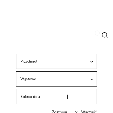
Przejdź
języka
do
migowego
treści
Szukaj
Przedmiot
Wystawa
Zakres dat: