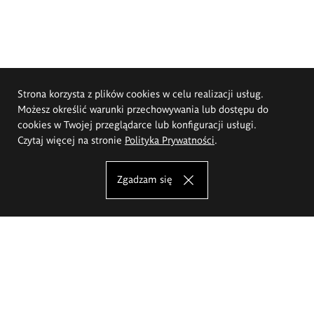
Strona korzysta z plików cookies w celu realizacji usług.
Możesz określić warunki przechowywania lub dostępu do
cookies w Twojej przeglądarce lub konfiguracji usługi.
Czytaj więcej na stronie
Polityka Prywatności
.
Zgadzam się
Akademia Sztuk Pięknych im.
Eugeniusza Gepperta we Wrocławiu