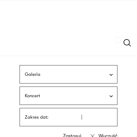
Przejdź
języka
do
migowego
treści
Szukaj
Galeria
Koncert
Zakres dat: